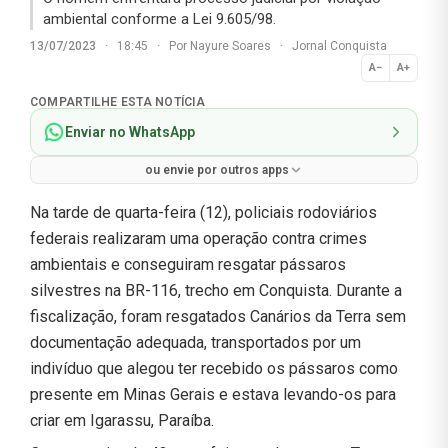
ambiental conforme a Lei 9.605/98.
13/07/2023
·
18:45
·
Por
Nayure Soares
·
Jornal Conquista
A−
A+
Normal
COMPARTILHE ESTA NOTÍCIA
Enviar no WhatsApp
ou envie por outros apps
Na tarde de quarta-feira (12), policiais rodoviários
federais realizaram uma operação contra crimes
ambientais e conseguiram resgatar pássaros
silvestres na BR-116, trecho em Conquista. Durante a
fiscalização, foram resgatados Canários da Terra sem
documentação adequada, transportados por um
indivíduo que alegou ter recebido os pássaros como
presente em Minas Gerais e estava levando-os para
criar em Igarassu, Paraíba.