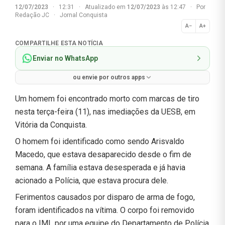
12/07/2023
·
12:31
·
Atualizado em
12/07/2023
às 12:47
·
Por
Redação JC
·
Jornal Conquista
A−
A+
Normal
COMPARTILHE ESTA NOTÍCIA
Enviar no WhatsApp
ou envie por outros apps
Um homem foi encontrado morto com marcas de tiro
nesta terça-feira (11), nas imediações da UESB, em
Vitória da Conquista.
O homem foi identificado como sendo Arisvaldo
Macedo, que estava desaparecido desde o fim de
semana. A família estava desesperada e já havia
acionado a Polícia, que estava procura dele.
Ferimentos causados por disparo de arma de fogo,
foram identificados na vítima. O corpo foi removido
para o IML por uma equipe do Departamento de Polícia