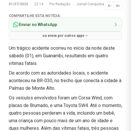
01/07/2023
·
22:14
·
Por
Redação
·
Jornal Conquista
A−
A+
Normal
COMPARTILHE ESTA NOTÍCIA
Enviar no WhatsApp
ou envie por outros apps
Um trágico acidente ocorreu no início da noite deste
sábado (01), em Guanambi, resultando em quatro
vítimas fatais.
De acordo com as autoridades locais, o acidente
aconteceu na BR-030, no trecho que conecta a cidade à
Palmas de Monte Alto.
Os veículos envolvidos foram um Corsa Wind, com
placas de Brumado, e uma Toyota SW4. Até o momento,
quatro pessoas perderam a vida, incluindo um bebê,
uma criança com pouco mais de um ano de idade e
duas mulheres. Além das vítimas fatais, três pessoas