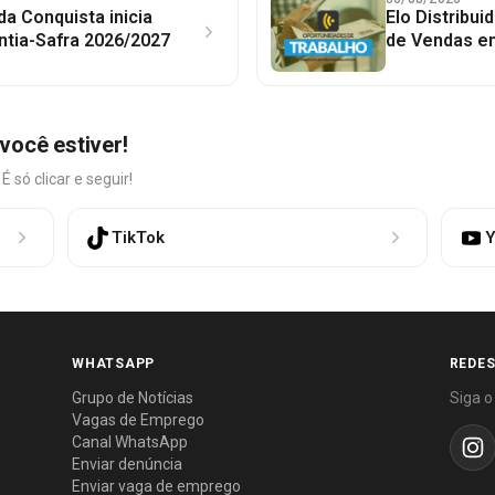
 da Conquista inicia
Elo Distribu
ntia-Safra 2026/2027
de Vendas em
você estiver!
só clicar e seguir!
TikTok
Y
WHATSAPP
REDES
Grupo de Notícias
Siga o
Vagas de Emprego
Canal WhatsApp
Enviar denúncia
Enviar vaga de emprego