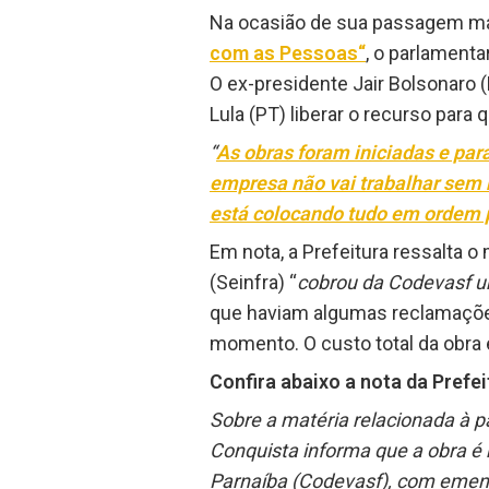
Na ocasião de sua passagem ma
com as Pessoas
“
, o parlamenta
O ex-presidente Jair Bolsonaro 
Lula (PT) liberar o recurso par
“
As obras foram iniciadas e par
empresa não vai trabalhar sem 
está colocando tudo em ordem 
Em nota, a Prefeitura ressalta 
(Seinfra) “
cobrou da Codevasf u
que haviam algumas reclamações
momento. O custo total da obra é
Confira abaixo a nota da Prefei
Sobre a matéria relacionada à pa
Conquista informa que a obra é
Parnaíba (Codevasf), com emend