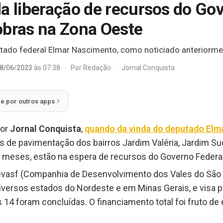
a liberação de recursos do Go
obras na Zona Oeste
putado federal Elmar Nascimento, como noticiado anteriorme
8/06/2023
às 07:38
·
Por
Redação
·
Jornal Conquista
ie por outros apps
por
Jornal Conquista
,
quando da vinda do deputado Elma
as de pavimentação dos bairros Jardim Valéria, Jardim S
s meses, estão na espera de recursos do Governo Federa
evasf (Companhia de Desenvolvimento dos Vales do São F
iversos estados do Nordeste e em Minas Gerais, e visa p
as 14 foram concluídas. O financiamento total foi fruto 