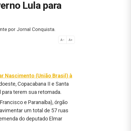
verno Lula para
nte por Jornal Conquista.
A−
A+
Normal
r Nascimento (União Brasil) à
udoeste, Copacabana II e Santa
l para terem sua retomada.
rancisco e Paranaíba), órgão
avimentar um total de 57 ruas
de emenda do deputado Elmar