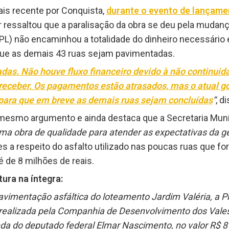
is recente por Conquista,
durante o evento de lançame
r ressaltou que a paralisação da obra se deu pela mudan
(PL) não encaminhou a totalidade do dinheiro necessário 
a que as demais 43 ruas sejam pavimentadas.
adas. Não houve fluxo financeiro devido à não continuid
receber. Os pagamentos estão atrasados, mas o atual g
para que em breve as demais ruas sejam concluídas
“
, d
o mesmo argumento e ainda destaca que a Secretaria Muni
ma obra de qualidade para atender as expectativas da 
 a respeito do asfalto utilizado nas poucas ruas que f
 de 8 milhões de reais.
tura na íntegra:
vimentação asfáltica do loteamento Jardim Valéria, a Pre
 realizada pela Companhia de Desenvolvimento dos Vales
a do deputado federal Elmar Nascimento, no valor R$ 8 