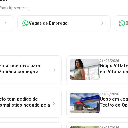
WhatsApp entrar:
Vagas de Emprego
C
06/08/2026
nta incentivo para
Grupo Vittal
Primária começa a
em Vitória d
06/08/2026
to tem pedido de
Uesb em Jequ
jornalístico negado pela
Teatro do Op
06/08/2026