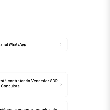
anal WhatsApp
 está contratando Vendedor SDR
a Conquista
ié sedia encontro estadual de