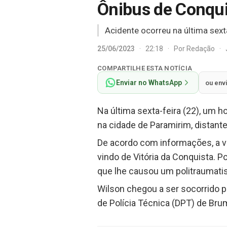
Ônibus de Conqui
Acidente ocorreu na última sexta
25/06/2023
·
22:18
·
Por
Redação
·
COMPARTILHE ESTA NOTÍCIA
Enviar no WhatsApp
ou env
Na última sexta-feira (22), um 
na cidade de Paramirim, distant
De acordo com informações, a v
vindo de Vitória da Conquista. P
que lhe causou um politraumati
Wilson chegou a ser socorrido p
de Polícia Técnica (DPT) de Bru