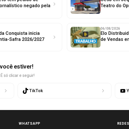
jornalístico negado pela
Teatro do Op
06/08/2026
 da Conquista inicia
Elo Distribu
ntia-Safra 2026/2027
de Vendas em
você estiver!
só clicar e seguir!
TikTok
Y
WHATSAPP
REDES