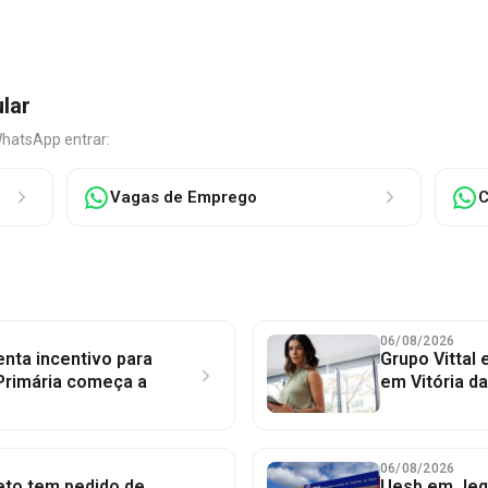
ular
WhatsApp entrar:
Vagas de Emprego
C
06/08/2026
nta incentivo para
Grupo Vittal
Primária começa a
em Vitória d
06/08/2026
to tem pedido de
Uesb em Jequ