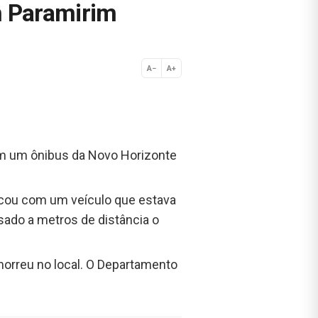
m Paramirim
A−
A+
Normal
com um ônibus da Novo Horizonte
ocou com um veículo que estava
ssado a metros de distância o
morreu no local. O Departamento