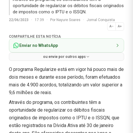
oportunidade de regularizar os débitos fiscais originados
de impostos como o IPTU e o ISSQN.
22/06/2023
·
17:39
·
Por
Nayure Soares
·
Jornal Conquista
A−
A+
Normal
COMPARTILHE ESTA NOTÍCIA
Enviar no WhatsApp
ou envie por outros apps
O programa Regularize está em vigor há pouco mais de
dois meses e durante esse período, foram efetuados
mais de 4.900 acordos, totalizando um valor superior a
9,6 milhões de reais.
Através do programa, os contribuintes têm a
oportunidade de regularizar os débitos fiscais
originados de impostos como o IPTU e o ISSQN, que
estão registrados na Dívida Ativa até 30 de janeiro