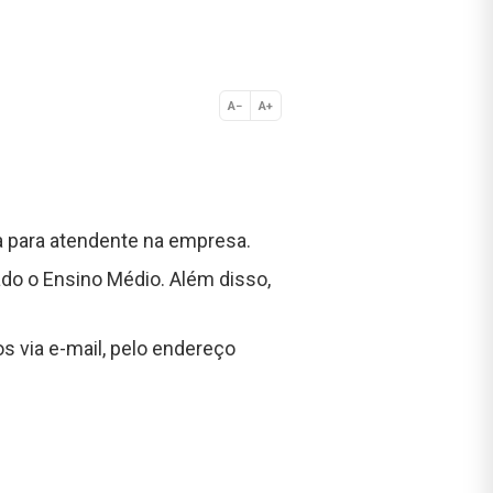
A−
A+
Normal
ga para atendente na empresa.
zado o Ensino Médio. Além disso,
s via e-mail, pelo endereço