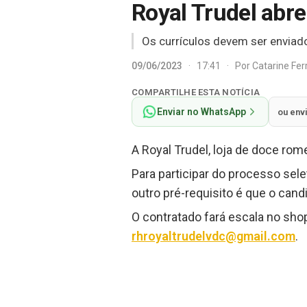
Royal Trudel abr
Os currículos devem ser enviado
09/06/2023
·
17:41
·
Por
Catarine Fe
COMPARTILHE ESTA NOTÍCIA
Enviar no WhatsApp
ou env
A Royal Trudel, loja de doce ro
Para participar do processo sele
outro pré-requisito é que o cand
O contratado fará escala no sho
rhroyaltrudelvdc@gmail.com
.