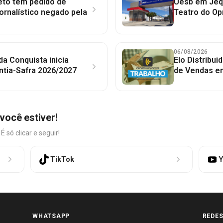
to tem pedido de
Uesb em Jequ
jornalístico negado pela
Teatro do Op
06/08/2026
 da Conquista inicia
Elo Distribu
ntia-Safra 2026/2027
de Vendas em
você estiver!
só clicar e seguir!
TikTok
Y
WHATSAPP
REDES