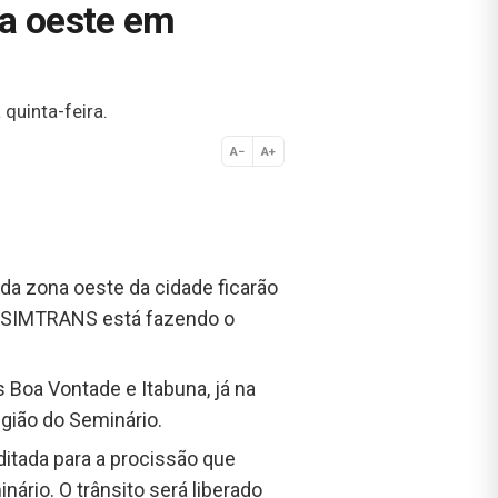
na oeste em
quinta-feira.
A−
A+
Normal
s da zona oeste da cidade ficarão
 O SIMTRANS está fazendo o
 Boa Vontade e Itabuna, já na
egião do Seminário.
rditada para a procissão que
nário. O trânsito será liberado