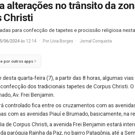
a alterações no trânsito da zo
 Christi
tadas para confecção de tapetes e procissão religiosa nesta 
5/06/2024
às 12:14
·
Por
Lívia Borges
·
Jornal Conquista
ie por outros apps
 desta quarta-feira (7), a partir das 8 horas, algumas via
a confecção dos tradicionais tapetes de Corpus Christi.
mado, Av. Frei Benjamin.
á controlado fica entre os cruzamentos com as avenidas
inas com as avenidas Piauí e Brumado, basicamente, na r
ia de Corpus Christi, a avenida Frei Benjamin estará inte
a paróquia Rainha da Paz, no bairro Patagônia, até a Semi