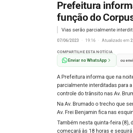
Prefeitura inform
função do Corpus
Vias serão parcialmente interdi
07/06/2023
·
19:16
·
Atualizado em
2
COMPARTILHE ESTA NOTÍCIA
Enviar no WhatsApp
ou env
A Prefeitura informa que na noite
parcialmente interditadas para 
controle do trânsito nas Av. Bru
Na Av. Brumado o trecho que ser
Av. Frei Benjamin fica nas esqu
Também nesta quinta-feira (8), d
começará às 18 horas e seguirá d