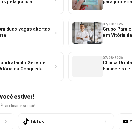
dos pela polícia
para primeir
07/08/2026
com duas vagas abertas
Grupo Parale
sta
em Vitória d
07/08/2026
 contratando Gerente
Clínica Uroda
itória da Conquista
Financeiro e
você estiver!
só clicar e seguir!
TikTok
Y