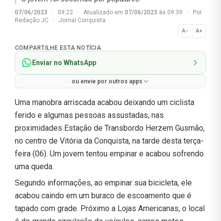
07/06/2023
·
09:22
·
Atualizado em
07/06/2023
às 09:39
·
Por
Redação JC
·
Jornal Conquista
A−
A+
Normal
COMPARTILHE ESTA NOTÍCIA
Enviar no WhatsApp
ou envie por outros apps
Uma manobra arriscada acabou deixando um ciclista
ferido e algumas pessoas assustadas, nas
proximidades Estação de Transbordo Herzem Gusmão,
no centro de Vitória da Conquista, na tarde desta terça-
feira (06). Um jovem tentou empinar e acabou sofrendo
uma queda.
Segundo informações, ao empinar sua bicicleta, ele
acabou caindo em um buraco de escoamento que é
tapado com grade. Próximo a Lojas Americanas, o local