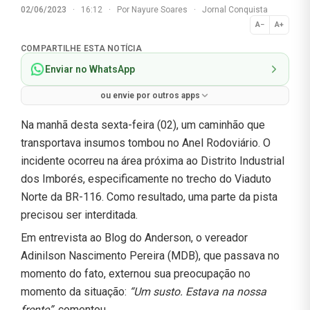
02/06/2023
·
16:12
·
Por
Nayure Soares
·
Jornal Conquista
A−
A+
Normal
COMPARTILHE ESTA NOTÍCIA
Enviar no WhatsApp
ou envie por outros apps
Na manhã desta sexta-feira (02), um caminhão que
transportava insumos tombou no Anel Rodoviário. O
incidente ocorreu na área próxima ao Distrito Industrial
dos Imborés, especificamente no trecho do Viaduto
Norte da BR-116. Como resultado, uma parte da pista
precisou ser interditada.
Em entrevista ao Blog do Anderson, o vereador
Adinilson Nascimento Pereira (MDB), que passava no
momento do fato, externou sua preocupação no
momento da situação:
“Um susto. Estava na nossa
frente”,
comentou.