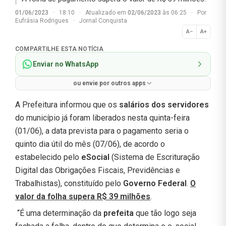
01/06/2023
·
18:10
·
Atualizado em
02/06/2023
às 06:25
·
Por
Eufrásia Rodrigues
·
Jornal Conquista
A−
A+
Normal
COMPARTILHE ESTA NOTÍCIA
Enviar no WhatsApp
ou envie por outros apps
A Prefeitura informou que os
salários dos servidores
do município já foram liberados nesta quinta-feira
(01/06), a data prevista para o pagamento seria o
quinto dia útil do mês (07/06), de acordo o
estabelecido pelo
eSocial
(Sistema de Escrituração
Digital das Obrigações Fiscais, Previdências e
Trabalhistas), constituído pelo
Governo Federal
.
O
valor da folha supera R$ 39 milhões
.
“É uma determinação da
prefeita
que tão logo seja