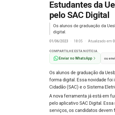
Estudantes da Ue
pelo SAC Digital
Os alunos de graduação da Uesb
digital.
01/06/2023
·
18:05
·
Atualizado em
0
COMPARTILHE ESTA NOTÍCIA
Enviar no WhatsApp
ou env
Os alunos de graduação da Uesb 
forma digital. Essa novidade fo
Cidadão (SAC) e o Sistema Eletr
A nova ferramenta já está em fu
pelo aplicativo SAC Digital. Ess
serviços, os candidatos devem 