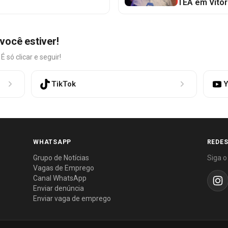
TEA em Vitór
você estiver!
só clicar e seguir!
TikTok
Y
WHATSAPP
REDES
Grupo de Notícias
Siga o
Vagas de Emprego
Canal WhatsApp
Enviar denúncia
Enviar vaga de emprego