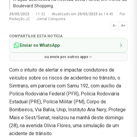
Boulevard Shopping.
29/05/2023
·
11:32
·
Atualizado em
29/05/2023
às 14:45
·
Por
Redação JC
·
Jornal Conquista
A−
A+
Normal
COMPARTILHE ESTA NOTÍCIA
Enviar no WhatsApp
ou envie por outros apps
Com o intuito de alertar e impactar condutores de
veículos sobre os riscos de acidentes no trânsito, o
Simtrans, em parceria com Samu 192, com auxílio da
Polícia Rodoviária Federal (PFR), Polícia Rodoviária
Estadual (PRE), Polícia Militar (PM), Corpo de
Bombeiros, Via Bahia, Unip, Instituto Ana Nery, Protege
Mais e Sest/Senat, realizou na manhã deste domingo
(28), na avenida Olívia Flores, uma simulação de um
acidente de trânsito.