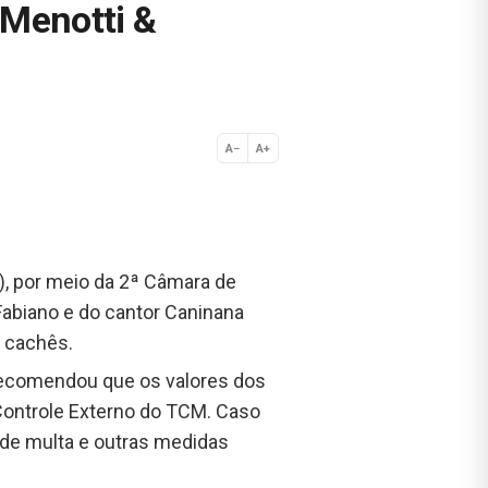
 Menotti &
A−
A+
Normal
), por meio da 2ª Câmara de
Fabiano e do cantor Caninana
s cachês.
e recomendou que os valores dos
Controle Externo do TCM. Caso
 de multa e outras medidas