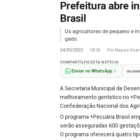
Prefeitura abre i
Brasil
Os agricultores de pequeno e m
gado.
24/05/2023
·
18:36
·
Por
Nayure Soa
COMPARTILHE ESTA NOTÍCIA
Enviar no WhatsApp
ou env
A Secretaria Municipal de Dese
melhoramento gentetico no +Pecu
Confederação Nacional dos Agri
O programa +Pecuária Brasil emp
serão asseguradas 600 gestaçõe
O programa oferecerá quatro tip