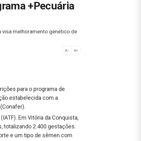
ograma +Pecuária
a visa melhoramento genético de
A−
A+
Normal
rições para o programa de
ação estabelecida com a
(Conafer).
IATF). Em Vitória da Conquista,
, totalizando 2.400 gestações.
 corte e um tipo de sêmen com