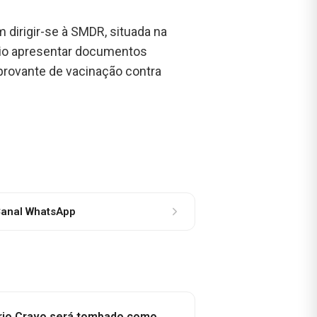
dirigir-se à SMDR, situada na
sário apresentar documentos
provante de vacinação contra
anal WhatsApp
rio Cravo será tombado como