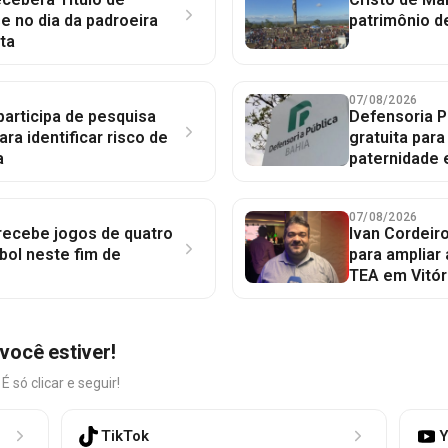
 no dia da padroeira
patrimônio d
ta
07/08/2026
participa de pesquisa
Defensoria P
ara identificar risco de
gratuita par
a
paternidade 
07/08/2026
 recebe jogos de quatro
Ivan Cordeir
bol neste fim de
para ampliar
TEA em Vitór
você estiver!
só clicar e seguir!
TikTok
Y