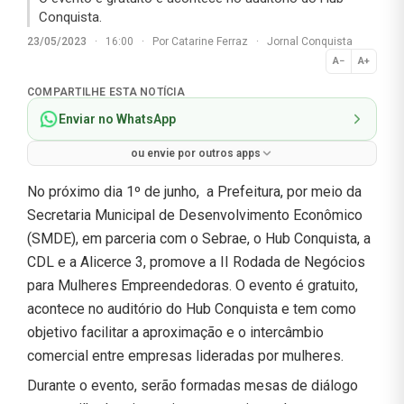
Conquista.
23/05/2023
·
16:00
·
Por
Catarine Ferraz
·
Jornal Conquista
A−
A+
Normal
COMPARTILHE ESTA NOTÍCIA
Enviar no WhatsApp
ou envie por outros apps
No próximo dia 1º de junho, a Prefeitura, por meio da
Secretaria Municipal de Desenvolvimento Econômico
(SMDE), em parceria com o Sebrae, o Hub Conquista, a
CDL e a Alicerce 3, promove a II Rodada de Negócios
para Mulheres Empreendedoras. O evento é gratuito,
acontece no auditório do Hub Conquista e tem como
objetivo facilitar a aproximação e o intercâmbio
comercial entre empresas lideradas por mulheres.
Durante o evento, serão formadas mesas de diálogo