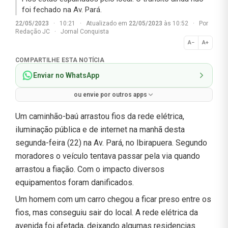
foi fechado na Av. Pará.
22/05/2023
·
10:21
·
Atualizado em
22/05/2023
às 10:52
·
Por
Redação JC
·
Jornal Conquista
A−
A+
Normal
COMPARTILHE ESTA NOTÍCIA
Enviar no WhatsApp
ou envie por outros apps
Um caminhão-baú arrastou fios da rede elétrica,
iluminação pública e de internet na manhã desta
segunda-feira (22) na Av. Pará, no Ibirapuera. Segundo
moradores o veículo tentava passar pela via quando
arrastou a fiação. Com o impacto diversos
equipamentos foram danificados.
Um homem com um carro chegou a ficar preso entre os
fios, mas conseguiu sair do local. A rede elétrica da
avenida foi afetada, deixando algumas residencias