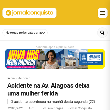
Navegue pelas categorias
continua após a publicidade
Início
Acidente
Acidente na Av. Alagoas deixa
uma mulher ferida
O acidente aconteceu na manhã desta segunda (22).
22/05/2023
·
15:55
·
Por
Lívia Borges
·
Jornal Conquista