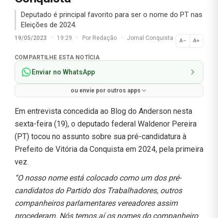
Deputado é principal favorito para ser o nome do PT nas
Eleições de 2024.
19/05/2023
·
19:29
·
Por
Redação
·
Jornal Conquista
A−
A+
Normal
COMPARTILHE ESTA NOTÍCIA
Enviar no WhatsApp
ou envie por outros apps
Em entrevista concedida ao Blog do Anderson nesta
sexta-feira (19), o deputado federal Waldenor Pereira
(PT) tocou no assunto sobre sua pré-candidatura à
Prefeito de Vitória da Conquista em 2024, pela primeira
vez.
“O nosso nome está colocado como um dos pré-
candidatos do Partido dos Trabalhadores, outros
companheiros parlamentares vereadores assim
procederam. Nós temos aí os nomes do companheiro