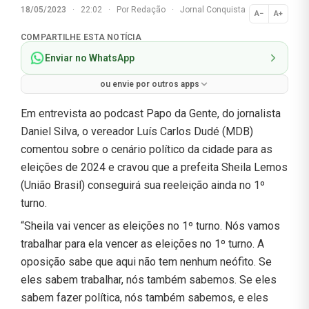
18/05/2023
·
22:02
·
Por
Redação
·
Jornal Conquista
A−
A+
Normal
COMPARTILHE ESTA NOTÍCIA
Enviar no WhatsApp
ou envie por outros apps
Em entrevista ao podcast Papo da Gente, do jornalista
Daniel Silva, o vereador Luís Carlos Dudé (MDB)
comentou sobre o cenário político da cidade para as
eleições de 2024 e cravou que a prefeita Sheila Lemos
(União Brasil) conseguirá sua reeleição ainda no 1º
turno.
“Sheila vai vencer as eleições no 1º turno. Nós vamos
trabalhar para ela vencer as eleições no 1º turno. A
oposição sabe que aqui não tem nenhum neófito. Se
eles sabem trabalhar, nós também sabemos. Se eles
sabem fazer política, nós também sabemos, e eles