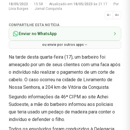
18/05/2023
·
15:58
·
Atualizado em
18/05/2023
às 21:17
·
Por
Lívia Borges
·
Jornal Conquista
A−
A+
Normal
COMPARTILHE ESTA NOTÍCIA
Enviar no WhatsApp
ou envie por outros apps
Na tarde desta quarta-feira (17), um barbeiro foi
ameaçado por um de seus clientes com uma faca após
o indivíduo não realizar o pagamento de um corte de
cabelo. O caso ocorreu na cidade de Livramento de
Nossa Senhora, a 204 km de Vitória da Conquista.
Segundo informações da 46ª CIPM ao site Achei
Sudoeste, a mãe do barbeiro informou aos policiais
que teria usado um pedaço de madeira para conter o
indivíduo e defender o filho.
Todos os envolvidos foram conduzidos à Delegacia