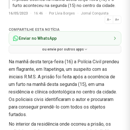
furto aconteceu na segunda (15) no centro da cidade.
16/05/2023
·
16:46
·
Por
Lívia Borges
·
Jornal Conquista
A−
A+
Normal
COMPARTILHE ESTA NOTÍCIA
Enviar no WhatsApp
ou envie por outros apps
Na manhã desta terça-feira (16) a Polícia Civil prendeu
em flagrante, em Itapetinga, um suspeito com as
iniciais R.M.S. A prisão foi feita após a ocorrência de
um furto na manhã desta segunda (15), em uma
residência e clínica odontológica no centro da cidade.
Os policiais civis identificaram o autor e procuraram
para conseguir prendê-lo com todos os objetos
furtados.
No interior da residência onde ocorreu a prisão, os