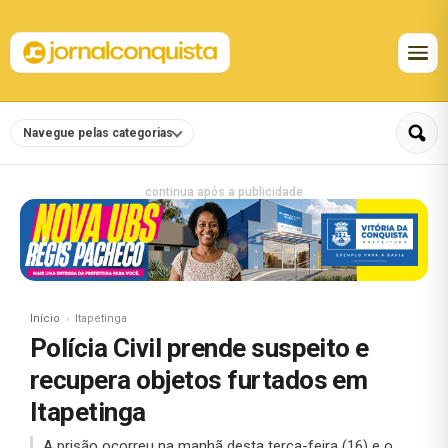
Navegue pelas categorias
continua após a publicidade
Início
Itapetinga
Polícia Civil prende suspeito e
recupera objetos furtados em
Itapetinga
A prisão ocorreu na manhã desta terça-feira (16) e o