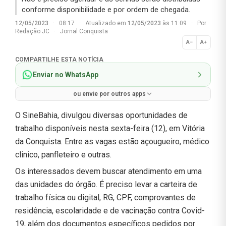
conforme disponibilidade e por ordem de chegada.
12/05/2023
·
08:17
·
Atualizado em
12/05/2023
às 11:09
·
Por
Redação JC
·
Jornal Conquista
A−
A+
Normal
COMPARTILHE ESTA NOTÍCIA
Enviar no WhatsApp
ou envie por outros apps
O SineBahia, divulgou diversas oportunidades de
trabalho disponíveis nesta sexta-feira (12), em Vitória
da Conquista. Entre as vagas estão açougueiro, médico
clinico, panfleteiro e outras.
Os interessados devem buscar atendimento em uma
das unidades do órgão. É preciso levar a carteira de
trabalho física ou digital, RG, CPF, comprovantes de
residência, escolaridade e de vacinação contra Covid-
19, além dos documentos específicos pedidos por