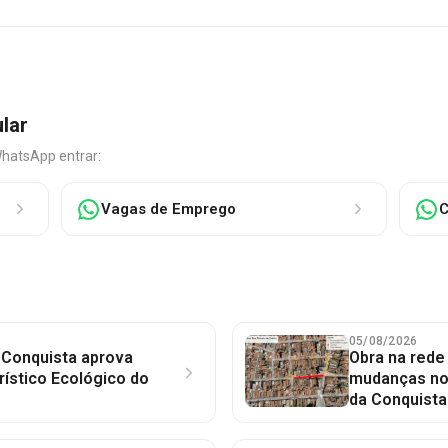
ular
WhatsApp entrar:
Vagas de Emprego
C
05/08/2026
 Conquista aprova
Obra na red
rístico Ecológico do
mudanças no 
da Conquista