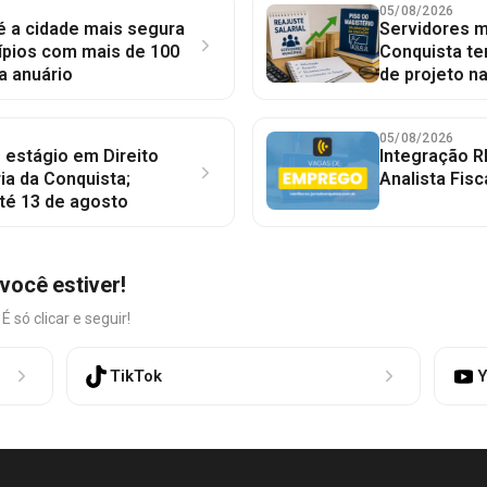
05/08/2026
 é a cidade mais segura
Servidores mu
ípios com mais de 100
Conquista te
a anuário
de projeto n
05/08/2026
 estágio em Direito
Integração R
ia da Conquista;
Analista Fisc
té 13 de agosto
você estiver!
só clicar e seguir!
TikTok
Y