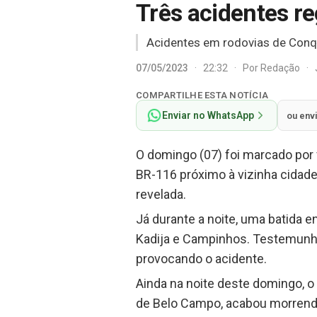
Três acidentes r
Acidentes em rodovias de Conq
07/05/2023
·
22:32
·
Por
Redação
·
COMPARTILHE ESTA NOTÍCIA
Enviar no WhatsApp
ou env
O domingo (07) foi marcado por v
BR-116 próximo à vizinha cidade
revelada.
Já durante a noite, uma batida e
Kadija e Campinhos. Testemunha
provocando o acidente.
Ainda na noite deste domingo, o
de Belo Campo, acabou morrendo 