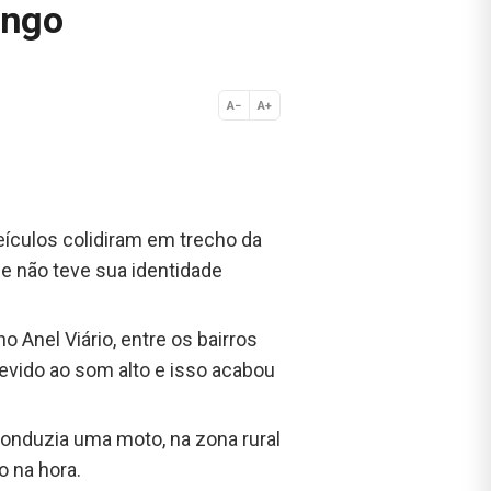
ingo
A−
A+
Normal
eículos colidiram em trecho da
ue não teve sua identidade
 Anel Viário, entre os bairros
evido ao som alto e isso acabou
conduzia uma moto, na zona rural
o na hora.