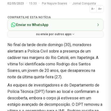
02/05/2023
·
15:33
·
Por
Nayure Soares
·
Jornal Conquista
A−
A+
Normal
COMPARTILHE ESTA NOTÍCIA
Enviar no WhatsApp
ou envie por outros apps
No final da tarde deste domingo (30), moradores
alertaram a Polícia Civil sobre a presença de um
cadáver nas margens do Rio Catolé, em Itapetinga. A
vítima foi identificada como Rodrigo dos Santos
Soares, um jovem de 20 anos, que desapareceu na
noite da última quinta-feira (27).
As equipes de investigadores e do Departamento de
Polícia Técnica (DPT) foram ao local e confirmaram a
descoberta, embora o corpo já estivesse em um
estágio avançado de decomposição. O DPT removeu a
vítima e o encaminhou para o IML. Rodrigo residia na