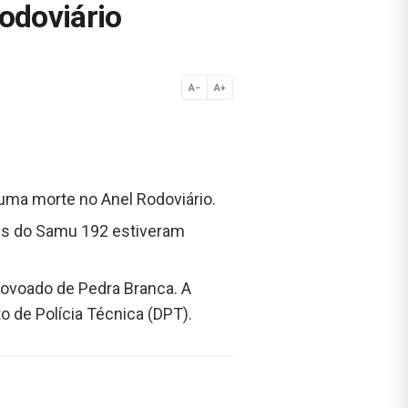
odoviário
A−
A+
Normal
uma morte no Anel Rodoviário.
tes do Samu 192 estiveram
povoado de Pedra Branca. A
o de Polícia Técnica (DPT).