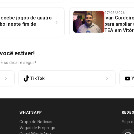
07/08/2026
 recebe jogos de quatro
Ivan Cordeir
bol neste fim de
para ampliar
TEA em Vitór
você estiver!
só clicar e seguir!
TikTok
Y
WHATSAPP
REDES
Grupo de Notícias
Siga o
Vagas de Emprego
Canal WhatsApp