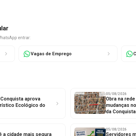
ular
WhatsApp entrar:
Vagas de Emprego
C
05/08/2026
 Conquista aprova
Obra na red
rístico Ecológico do
mudanças no 
da Conquista
05/08/2026
 é a cidade mais segura
Servidores mu