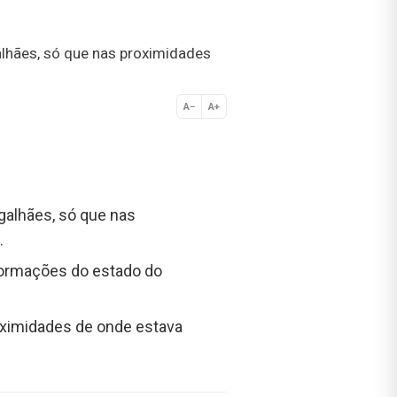
lhães, só que nas proximidades
A−
A+
Normal
galhães, só que nas
.
nformações do estado do
oximidades de onde estava