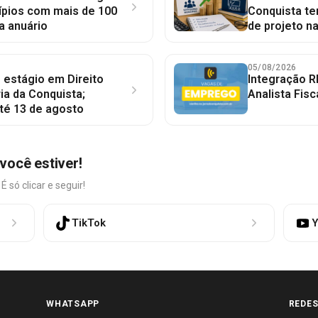
ípios com mais de 100
Conquista te
a anuário
de projeto n
05/08/2026
 estágio em Direito
Integração R
ia da Conquista;
Analista Fisc
té 13 de agosto
você estiver!
só clicar e seguir!
TikTok
Y
WHATSAPP
REDES