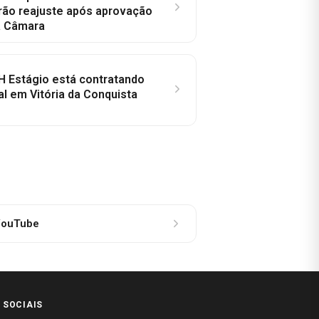
rão reajuste após aprovação
a Câmara
H Estágio está contratando
al em Vitória da Conquista
ouTube
 SOCIAIS