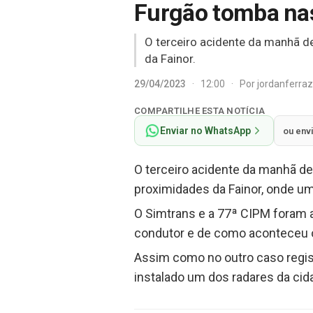
Furgão tomba nas
O terceiro acidente da manhã d
da Fainor.
29/04/2023
·
12:00
·
Por
jordanferra
COMPARTILHE ESTA NOTÍCIA
Enviar no WhatsApp
ou env
O terceiro acidente da manhã d
proximidades da Fainor, onde um
O Simtrans e a 77ª CIPM foram a
condutor e de como aconteceu o
Assim como no outro caso regis
instalado um dos radares da cid