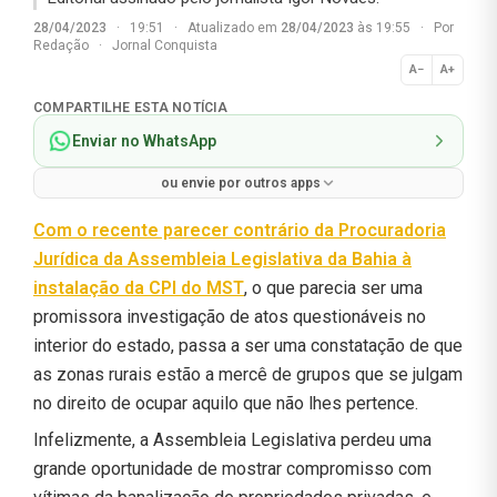
28/04/2023
·
19:51
·
Atualizado em
28/04/2023
às 19:55
·
Por
Redação
·
Jornal Conquista
A−
A+
Normal
COMPARTILHE ESTA NOTÍCIA
Enviar no WhatsApp
ou envie por outros apps
Com o recente parecer contrário da Procuradoria
Jurídica da Assembleia Legislativa da Bahia à
instalação da CPI do MST
, o que parecia ser uma
promissora investigação de atos questionáveis no
interior do estado, passa a ser uma constatação de que
as zonas rurais estão a mercê de grupos que se julgam
no direito de ocupar aquilo que não lhes pertence.
Infelizmente, a Assembleia Legislativa perdeu uma
grande oportunidade de mostrar compromisso com