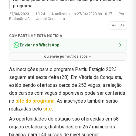
programa.
27/04/2023
·
10:24
·
Atualizado em
27/04/2023
às 10:27
·
Por
Redação JC
·
Jornal Conquista
A−
A+
Normal
COMPARTILHE ESTA NOTÍCIA
Enviar no WhatsApp
ou envie por outros apps
As inscrições para o programa Partiu Estágio 2023
seguem até sexta-feira (28). Em Vitória da Conquista,
estão sendo ofertadas cerca de 252 vagas, a relação
dos cursos com vagas disponíveis pode ser conferida
no
site do programa
. As inscrições também serão
realizadas pelo
site
.
As oportunidades de estágio são oferecidas em 58
órgãos estaduais, distribuídas em 267 municípios
baianos, para 143 cursos de nível superior.