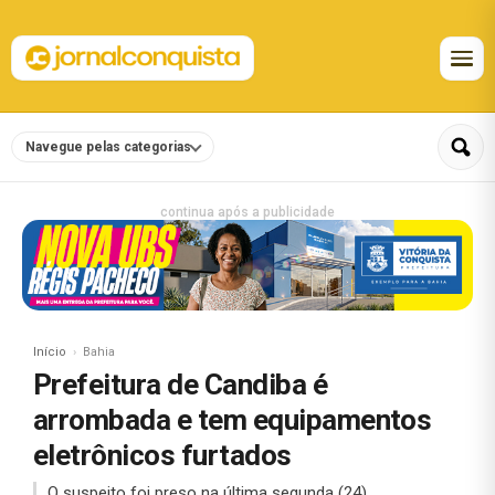
Navegue pelas categorias
continua após a publicidade
Início
Bahia
Prefeitura de Candiba é
arrombada e tem equipamentos
eletrônicos furtados
O suspeito foi preso na última segunda (24).