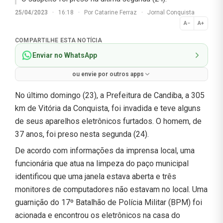
25/04/2023
·
16:18
·
Por
Catarine Ferraz
·
Jornal Conquista
A−
A+
Normal
COMPARTILHE ESTA NOTÍCIA
Enviar no WhatsApp
ou envie por outros apps
No último domingo (23), a Prefeitura de Candiba, a 305
km de Vitória da Conquista, foi invadida e teve alguns
de seus aparelhos eletrônicos furtados. O homem, de
37 anos, foi preso nesta segunda (24).
De acordo com informações da imprensa local, uma
funcionária que atua na limpeza do paço municipal
identificou que uma janela estava aberta e três
monitores de computadores não estavam no local. Uma
guarnição do 17º Batalhão de Polícia Militar (BPM) foi
acionada e encontrou os eletrônicos na casa do