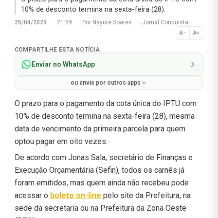
10% de desconto termina na sexta-feira (28).
25/04/2023
·
21:59
·
Por
Nayure Soares
·
Jornal Conquista
A−
A+
Normal
COMPARTILHE ESTA NOTÍCIA
Enviar no WhatsApp
ou envie por outros apps
O prazo para o pagamento da cota única do IPTU com
10% de desconto termina na sexta-feira (28), mesma
data de vencimento da primeira parcela para quem
optou pagar em oito vezes.
De acordo com Jonas Sala, secretário de Finanças e
Execução Orçamentária (Sefin), todos os carnês já
foram emitidos, mas quem ainda não recebeu pode
acessar o
boleto on-line
pelo site da Prefeitura, na
sede da secretaria ou na Prefeitura da Zona Oeste