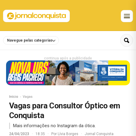
Navegue pelas categorias
continua após a publicidade
Início
Vagas
Vagas para Consultor Óptico em
Conquista
Mais informações no Instagram da ótica.
24/04/2023
·
18:35
·
Por
Lívia Borges
·
Jornal Conquista