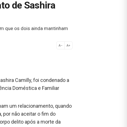
to de Sashira
a em que os dois ainda mantinham
A−
A+
Normal
ashira Camilly, foi condenado a
lência Doméstica e Familiar
inham um relacionamento, quando
, por não aceitar o fim do
orpo delito após a morte da