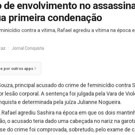
o de envolvimento no assassina
ua primeira condenação
inicídio contra a vítima, Rafael agrediu a vítima na époc
rraz
·
Jornal Conquista
ie por outros apps
ouza, principal acusado do crime de feminicídio contra S
 lesão corporal. A sentença foi julgada pela Vara de Vio
nquista e determinada pela juíza Julianne Nogueira.
, Rafael agrediu Sashira na época em que os dois mant
ção, o acusado teria dado uma cabeçada no nariz na garota
ise do crime foi comprovada, sobretudo, pelo exame de c