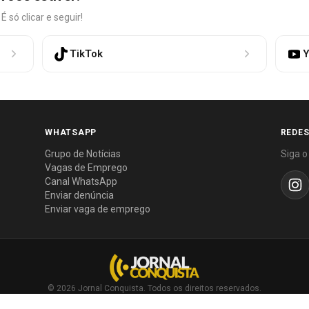
só clicar e seguir!
TikTok
Y
WHATSAPP
REDES
Grupo de Notícias
Siga o
Vagas de Emprego
Canal WhatsApp
Enviar denúncia
Enviar vaga de emprego
© 2026 Jornal Conquista. Todos os direitos reservados.
Política editorial
·
Política de privacidade