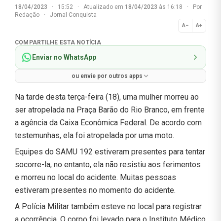
18/04/2023
·
15:52
·
Atualizado em
18/04/2023
às 16:18
·
Por
Redação
·
Jornal Conquista
A−
A+
Normal
COMPARTILHE ESTA NOTÍCIA
Enviar no WhatsApp
ou envie por outros apps
Na tarde desta terça-feira (18), uma mulher morreu ao
ser atropelada na Praça Barão do Rio Branco, em frente
a agência da Caixa Econômica Federal. De acordo com
testemunhas, ela foi atropelada por uma moto.
Equipes do SAMU 192 estiveram presentes para tentar
socorre-la, no entanto, ela não resistiu aos ferimentos
e morreu no local do acidente. Muitas pessoas
estiveram presentes no momento do acidente.
A Polícia Militar também esteve no local para registrar
a ocorrência. O corpo foi levado para o Instituto Médico