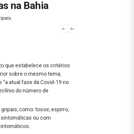
ras na Bahia
ipais.
A−
A+
Normal
to que estabelece os critérios
erior sobre o mesmo tema,
e “a atual fase da Covid-19 no
eclínio do número de
ripais, como: tosse, espirro,
s sintomáticas ou com
intomáticos.