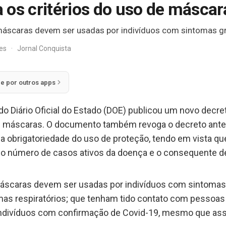
za os critérios do uso de másca
máscaras devem ser usadas por indivíduos com sintomas gr
res
·
Jornal Conquista
ie por outros apps
 do Diário Oficial do Estado (DOE) publicou um novo decre
de máscaras. O documento também revoga o decreto ant
 a obrigatoriedade do uso de proteção, tendo em vista qu
o número de casos ativos da doença e o consequente d
áscaras devem ser usadas por indivíduos com sintomas g
omas respiratórios; que tenham tido contato com pessoa
indivíduos com confirmação de Covid-19, mesmo que ass