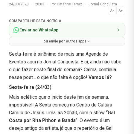
24/03/2023
·
20:03
·
Por
Catarine Ferraz
·
Jornal Conquista
A−
A+
Normal
COMPARTILHE ESTA NOTÍCIA
Enviar no WhatsApp
ou envie por outros apps
Sexta-feira é sinônimo de mais uma Agenda de
Eventos aqui no Jornal Conquista. E aí, ainda não sabe
o que fazer neste final de semana? Calma, continua
nesse post… o que não falta é opção!
Vamos lá?
Sexta-feira (24/03)
Mais eclético que o inicio deste fim de semana,
impossível! A Sexta começa no Centro de Cultura
Camilo de Jesus Lima, às 20h30, com o show
“Gal
Costa por Rita Pithon e Banda”
. O evento é um
desejo antigo da artista, já que o repertório de Gal