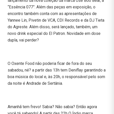
lançamento da nova coleção da marca Use Boo Bear, a
“Essência 077”. Além das peças em exposição, o
encontro também conta com as apresentações de
Yannee Lin, Pivetin de VCA, CDI Records e da DJ Tieta
do Agreste. Além disso, será lançado, também, um
novo drink especial do El Patron. Novidade em dose
dupla, vai perder?
O Oxente Food não poderia ficar de fora do seu
sabadou, né? a partir das 13h tem Deniflay garantindo a
boa música do local e, às 20h, o responsável pelo som
da noite é Andrade de Sertânia.
Amanhã tem frevo! Sabia? Não sabia? Então agora
você tá sabendo! A partir das 22h O Índio marca