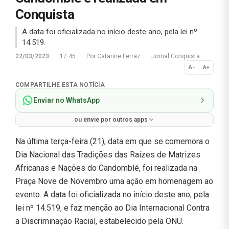
Conquista
A data foi oficializada no início deste ano, pela lei nº
14.519.
22/03/2023
·
17:45
·
Por
Catarine Ferraz
·
Jornal Conquista
A−
A+
Normal
COMPARTILHE ESTA NOTÍCIA
Enviar no WhatsApp
ou envie por outros apps
Na última terça-feira (21), data em que se comemora o
Dia Nacional das Tradições das Raízes de Matrizes
Africanas e Nações do Candomblé, foi realizada na
Praça Nove de Novembro uma ação em homenagem ao
evento. A data foi oficializada no início deste ano, pela
lei nº 14.519, e faz menção ao Dia Internacional Contra
a Discriminação Racial, estabelecido pela ONU.