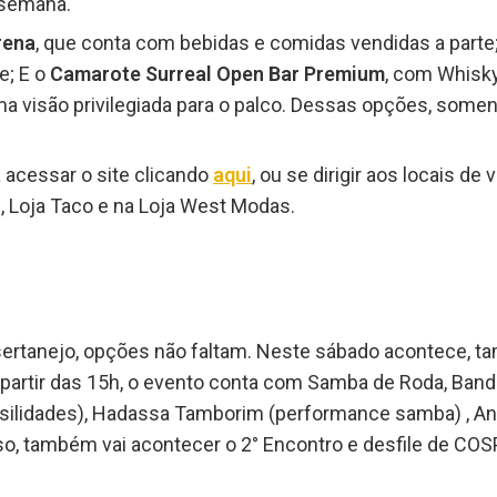
 semana.
rena
, que conta com bebidas e comidas vendidas a parte
e; E o
Camarote Surreal Open Bar Premium
, com Whisky
ma visão privilegiada para o palco. Dessas opções, somen
a acessar o site clicando
aqui
, ou se dirigir aos locais de
l, Loja Taco e na Loja West Modas.
ertanejo, opções não faltam. Neste sábado acontece, 
 à partir das 15h, o evento conta com Samba de Roda, Ba
rasilidades), Hadassa Tamborim (performance samba) , And
so, também vai acontecer o 2° Encontro e desfile de CO