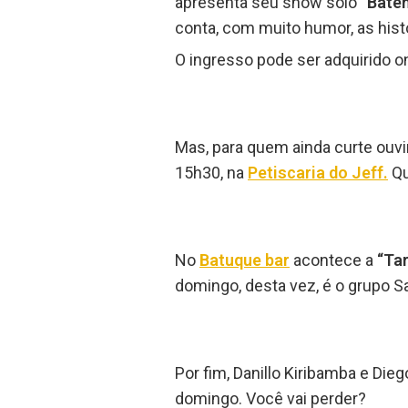
apresenta seu show solo
“Bate
conta, com muito humor, as histó
O ingresso pode ser adquirido o
Mas, para quem ainda curte ou
15h30, na
Petiscaria do Jeff.
Qu
No
Batuque bar
acontece a
“Ta
domingo, desta vez, é o grupo S
Por fim, Danillo Kiribamba e D
domingo. Você vai perder?