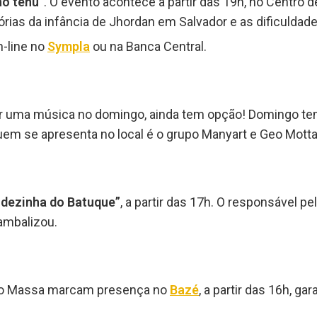
no tenu”
. O evento acontece a partir das 19h, no Centro 
rias da infância de Jhordan em Salvador e as dificuldade
n-line no
Sympla
ou na Banca Central.
vir uma música no domingo, ainda tem opção! Domingo t
em se apresenta no local é o grupo Manyart e Geo Motta
rdezinha do Batuque”
, a partir das 17h. O responsável p
ambalizou.
iego Massa marcam presença no
Bazé
, a partir das 16h, g