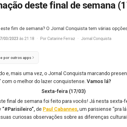
mação deste final de semana (
r este fim de semana? O Jornal Conquista tem várias opções
7/03/2023
às 21:18
·
Por
Catarine Ferraz
·
Jornal Conquista
ie por outros apps
o e, mais uma vez, o Jornal Conquista marcando prese
o” com o melhor do lazer conquistense.
Vamos lá?
Sexta-feira (17/03)
 final de semana foi feito para vocês! Já nesta sexta-fe
w
“#Parisileiro”,
de
Paul Cabannes
, um parisiense “pra l
 suas curiosas observações sobre as diferenças cultura