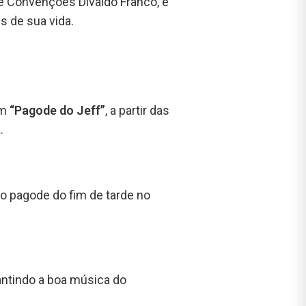
de Convenções Divaldo Franco, e
s de sua vida.
em
“Pagode do Jeff”
, a partir das
.
elo pagode do fim de tarde no
arantindo a boa música do