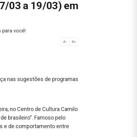
17/03 a 19/03) em
 para você!
A−
A+
Normal
nça nas sugestões de programas
ira, no Centro de Cultura Camilo
á de brasileiro”. Famoso pelo
is e de comportamento entre