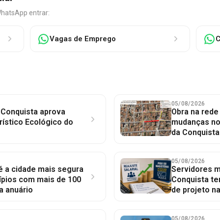
WhatsApp entrar:
Vagas de Emprego
C
05/08/2026
 Conquista aprova
Obra na red
rístico Ecológico do
mudanças no 
da Conquista
05/08/2026
 é a cidade mais segura
Servidores mu
ípios com mais de 100
Conquista te
a anuário
de projeto n
05/08/2026