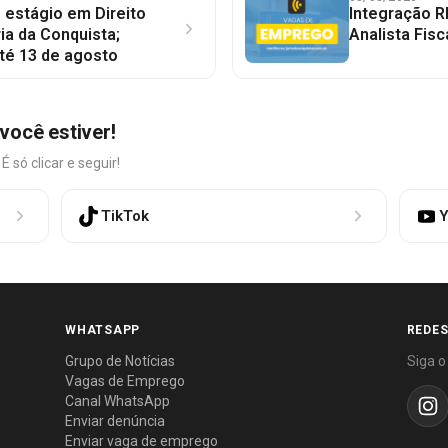
 estágio em Direito
Integração R
ia da Conquista;
Analista Fisc
té 13 de agosto
você estiver!
só clicar e seguir!
TikTok
Y
WHATSAPP
REDES
Grupo de Notícias
Siga o
Vagas de Emprego
Canal WhatsApp
Enviar denúncia
Enviar vaga de emprego