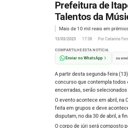
Prefeitura de Itap
Talentos da Mús
Mais de 10 mil reais em prêmios
13/03/2023
·
17:38
·
Por
Catarine Fe
COMPARTILHE ESTA NOTÍCIA
Enviar no WhatsApp
ou env
A partir desta segunda-feira (13
concurso que contempla todos os
encerradas, serão selecionados 2
O evento acontece em abril, na C
feita em grupos e deve acontec
disputam, no dia 30 de abril, a fin
O corpo de júri será composto po