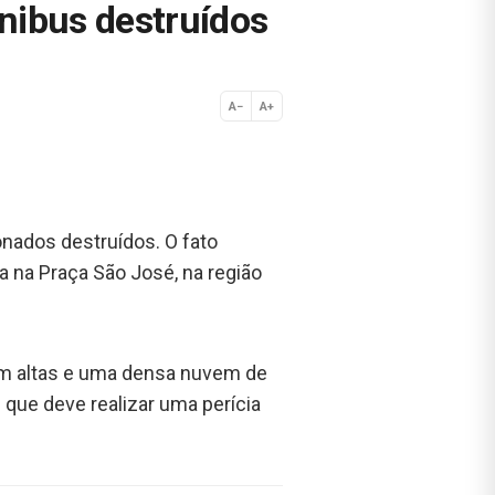
ônibus destruídos
A−
A+
Normal
onados destruídos. O fato
ca na Praça São José, na região
ram altas e uma densa nuvem de
 que deve realizar uma perícia