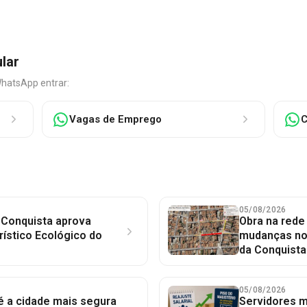
ular
WhatsApp entrar:
Vagas de Emprego
C
05/08/2026
 Conquista aprova
Obra na red
rístico Ecológico do
mudanças no 
da Conquista
05/08/2026
 é a cidade mais segura
Servidores mu