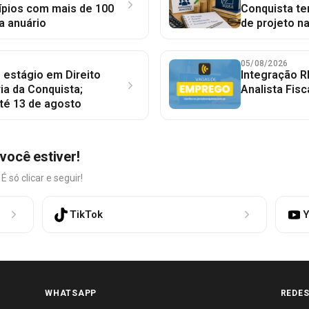
ípios com mais de 100
Conquista te
a anuário
de projeto n
05/08/2026
 estágio em Direito
Integração R
ia da Conquista;
Analista Fisc
té 13 de agosto
você estiver!
só clicar e seguir!
TikTok
Y
WHATSAPP
REDES