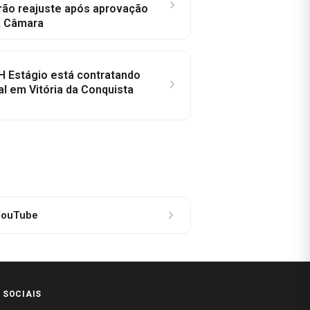
rão reajuste após aprovação
a Câmara
H Estágio está contratando
al em Vitória da Conquista
ouTube
 SOCIAIS