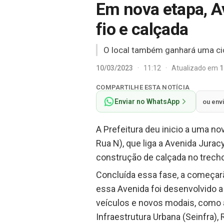
Em nova etapa, A
fio e calçada
O local também ganhará uma cic
10/03/2023
·
11:12
·
Atualizado em
1
COMPARTILHE ESTA NOTÍCIA
Enviar no WhatsApp
ou env
A Prefeitura deu inicio a uma n
Rua N), que liga a Avenida Jura
construção de calçada no trecho
Concluída essa fase, a começarã
essa Avenida foi desenvolvido a 
veículos e novos modais, como a
Infraestrutura Urbana (Seinfra), 