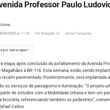
venida Professor Paulo Ludovi
lovia.
0/03/2023
às 11:39
·
Por
Redação JC
·
Jornal Conquista
ie por outros apps
ova etapa, após conclusão do asfaltamento da Avenida Pr
cy Magalhães à BR-116. Esta semana, estão sendo implant
 recém-pavimentado. Posteriormente, será implantada a 
o os serviços de paisagismo e iluminação. “O projeto ur
partir de estudos com a Mobilidade Urbana e tem um perfi
 bicicleta, referenciando também os pedestres”, coment
Rafael Celino.