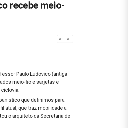
co recebe meio-
A−
A+
Normal
ofessor Paulo Ludovico (antiga
ados meio-fio e sarjetas e
ciclovia.
banístico que definimos para
l atual, que traz mobilidade a
ou o arquiteto da Secretaria de