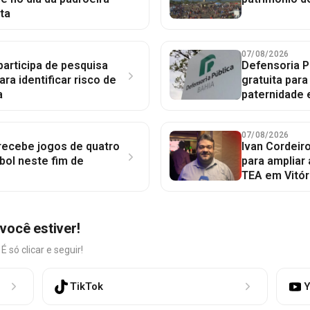
ta
07/08/2026
participa de pesquisa
Defensoria P
ara identificar risco de
gratuita par
a
paternidade 
07/08/2026
 recebe jogos de quatro
Ivan Cordeir
bol neste fim de
para ampliar
TEA em Vitór
você estiver!
só clicar e seguir!
TikTok
Y