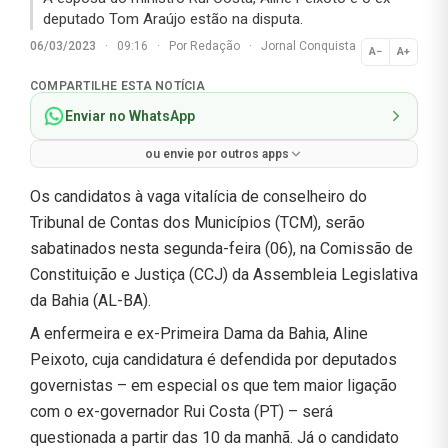
deputado Tom Araújo estão na disputa.
06/03/2023
·
09:16
·
Por
Redação
·
Jornal Conquista
A−
A+
Normal
COMPARTILHE ESTA NOTÍCIA
Enviar no WhatsApp
ou envie por outros apps
Os candidatos à vaga vitalícia de conselheiro do
Tribunal de Contas dos Municípios (TCM), serão
sabatinados nesta segunda-feira (06), na Comissão de
Constituição e Justiça (CCJ) da Assembleia Legislativa
da Bahia (AL-BA).
A enfermeira e ex-Primeira Dama da Bahia, Aline
Peixoto, cuja candidatura é defendida por deputados
governistas – em especial os que tem maior ligação
com o ex-governador Rui Costa (PT) – será
questionada a partir das 10 da manhã. Já o candidato