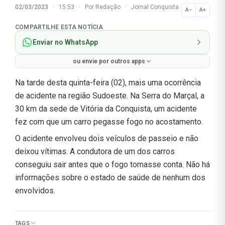
02/03/2023
·
15:53
·
Por
Redação
·
Jornal Conquista
A−
A+
Normal
COMPARTILHE ESTA NOTÍCIA
Enviar no WhatsApp
ou envie por outros apps
Na tarde desta quinta-feira (02), mais uma ocorrência
de acidente na região Sudoeste. Na Serra do Marçal, a
30 km da sede de Vitória da Conquista, um acidente
fez com que um carro pegasse fogo no acostamento.
O acidente envolveu dois veículos de passeio e não
deixou vítimas. A condutora de um dos carros
conseguiu sair antes que o fogo tomasse conta. Não há
informações sobre o estado de saúde de nenhum dos
envolvidos.
TAGS