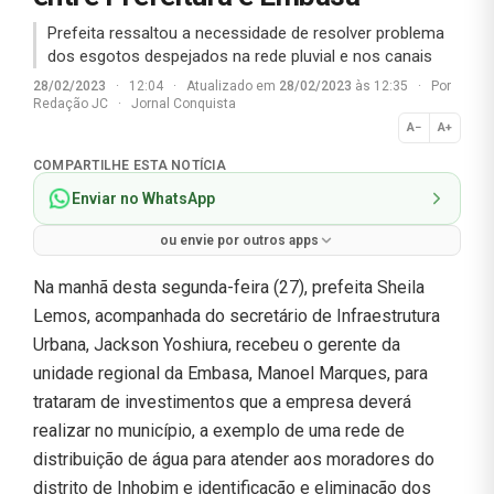
Prefeita ressaltou a necessidade de resolver problema
dos esgotos despejados na rede pluvial e nos canais
28/02/2023
·
12:04
·
Atualizado em
28/02/2023
às 12:35
·
Por
Redação JC
·
Jornal Conquista
A−
A+
Normal
COMPARTILHE ESTA NOTÍCIA
Enviar no WhatsApp
ou envie por outros apps
Na manhã desta segunda-feira (27), prefeita Sheila
Lemos, acompanhada do secretário de Infraestrutura
Urbana, Jackson Yoshiura, recebeu o gerente da
unidade regional da Embasa, Manoel Marques, para
trataram de investimentos que a empresa deverá
realizar no município, a exemplo de uma rede de
distribuição de água para atender aos moradores do
distrito de Inhobim e identificação e eliminação dos