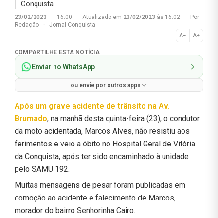
Conquista.
23/02/2023
·
16:00
·
Atualizado em
23/02/2023
às 16:02
·
Por
Redação
·
Jornal Conquista
A−
A+
Normal
COMPARTILHE ESTA NOTÍCIA
Enviar no WhatsApp
ou envie por outros apps
Após um grave acidente de trânsito na Av.
Brumado
, na manhã desta quinta-feira (23), o condutor
da moto acidentada, Marcos Alves, não resistiu aos
ferimentos e veio a óbito no Hospital Geral de Vitória
da Conquista, após ter sido encaminhado à unidade
pelo SAMU 192.
Muitas mensagens de pesar foram publicadas em
comoção ao acidente e falecimento de Marcos,
morador do bairro Senhorinha Cairo.