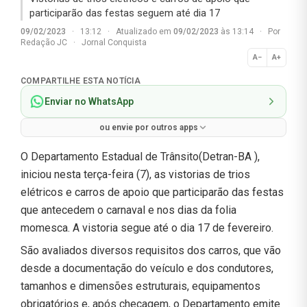
participarão das festas seguem até dia 17
09/02/2023
·
13:12
·
Atualizado em
09/02/2023
às 13:14
·
Por
Redação JC
·
Jornal Conquista
A−
A+
Normal
COMPARTILHE ESTA NOTÍCIA
Enviar no WhatsApp
ou envie por outros apps
O Departamento Estadual de Trânsito(Detran-BA ),
iniciou nesta terça-feira (7), as vistorias de trios
elétricos e carros de apoio que participarão das festas
que antecedem o carnaval e nos dias da folia
momesca. A vistoria segue até o dia 17 de fevereiro.
São avaliados diversos requisitos dos carros, que vão
desde a documentação do veículo e dos condutores,
tamanhos e dimensões estruturais, equipamentos
obrigatórios e, após checagem, o Departamento emite