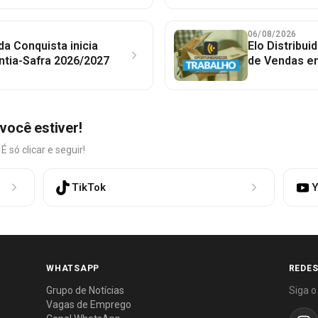
06/08/2026
 da Conquista inicia
Elo Distribu
ntia-Safra 2026/2027
de Vendas em
você estiver!
só clicar e seguir!
TikTok
Y
WHATSAPP
REDES
Grupo de Notícias
Siga o
Vagas de Emprego