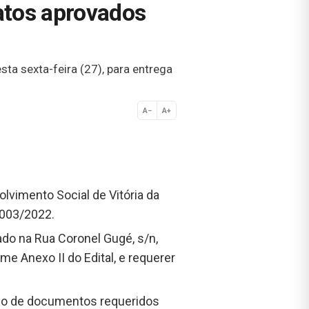
atos aprovados
 sexta-feira (27), para entrega
A−
A+
Normal
volvimento Social de Vitória da
 003/2022.
ado na Rua Coronel Gugé, s/n,
e Anexo II do Edital, e requerer
ido de documentos requeridos