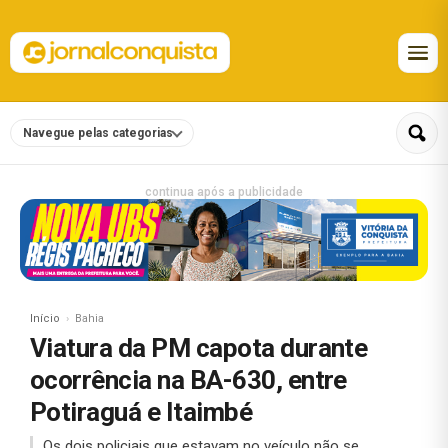
Navegue pelas categorias
continua após a publicidade
Início
Bahia
Viatura da PM capota durante
ocorrência na BA-630, entre
Potiraguá e Itaimbé
Os dois policiais que estavam no veículo não se