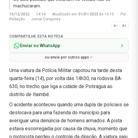
machucaram.
15/12/2022
·
14:34
·
Atualizado em
31/01/2023
às 16:15
·
Por
Redação
·
Jornal Conquista
A−
A+
Normal
COMPARTILHE ESTA NOTÍCIA
Enviar no WhatsApp
ou envie por outros apps
Uma viatura da Polícia Militar capotou na tarde desta
quarta-feira (14), por volta das 14h30, na rodovia BA-
630, no trecho que liga a cidade de Potiraguá ao
distrito de Itaimbé.
O acidente aconteceu quando uma dupla de policiais se
deslocava para uma fazenda do município para
averiguar uma denúncia de homens armados. A pista
estava escorregadia por causa da chuva, momento que
o motorista perdeu o controle da direção. A viatura saiu