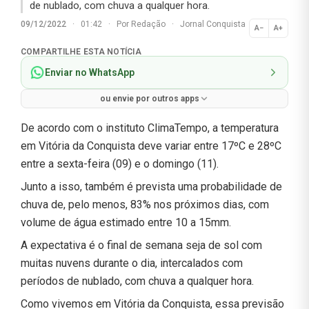
de nublado, com chuva a qualquer hora.
09/12/2022
·
01:42
·
Por
Redação
·
Jornal Conquista
A−
A+
Normal
COMPARTILHE ESTA NOTÍCIA
Enviar no WhatsApp
ou envie por outros apps
De acordo com o instituto ClimaTempo, a temperatura
em Vitória da Conquista deve variar entre 17ºC e 28ºC
entre a sexta-feira (09) e o domingo (11).
Junto a isso, também é prevista uma probabilidade de
chuva de, pelo menos, 83% nos próximos dias, com
volume de água estimado entre 10 a 15mm.
A expectativa é o final de semana seja de sol com
muitas nuvens durante o dia, intercalados com
períodos de nublado, com chuva a qualquer hora.
Como vivemos em Vitória da Conquista, essa previsão