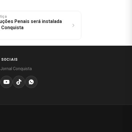
stiça
uções Penais será instalada
a Conquista
 SOCIAIS
 Jornal Conquista