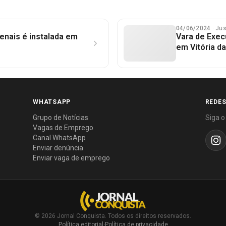
04/06/2024
· Ju
enais é instalada em
Vara de Exec
em Vitória d
WHATSAPP
REDES
Grupo de Notícias
Siga o
Vagas de Emprego
Canal WhatsApp
Enviar denúncia
Enviar vaga de emprego
© 2026 Jornal Conquista. Todos os direitos reservados.
Política editorial
·
Política de privacidade